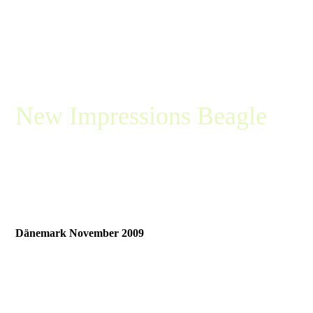
New Impressions Beagle
Die kleine Beaglemeute aus
Diepenau bei Minden / Porta
Westfalica
Dänemark November 2009