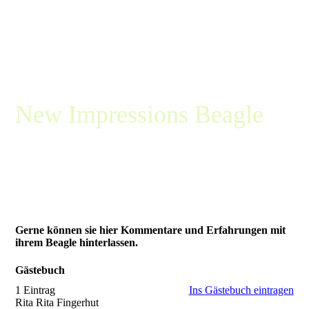
New Impressions Beagle
Die kleine Beaglemeute aus
Diepenau bei Minden / Porta
Westfalica
Gerne können sie hier Kommentare und Erfahrungen mit
ihrem Beagle hinterlassen.
Gästebuch
1 Eintrag
Ins Gästebuch eintragen
Rita Rita Fingerhut