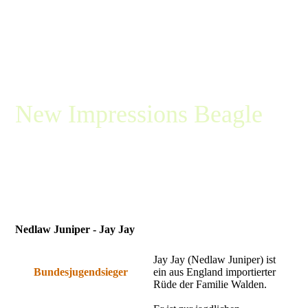
New Impressions Beagle
Die kleine Beaglemeute aus
Diepenau bei Minden / Porta
Westfalica
Nedlaw Juniper - Jay Jay
Jay Jay (Nedlaw Juniper) ist
Bundesjugendsieger
ein aus England importierter
Rüde der Familie Walden.