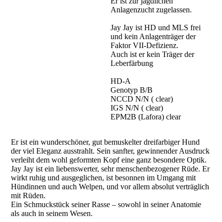
Er ist zur jagdlichen
Anlagenzucht zugelassen.
Jay Jay ist HD und MLS frei
und kein Anlagenträger der
Faktor VII-Defizienz.
Auch ist er kein Träger der
Leberfärbung
HD-A
Genotyp B/B
NCCD N/N ( clear)
IGS N/N ( clear)
EPM2B (Lafora) clear
Er ist ein wunderschöner, gut bemuskelter dreifarbiger Hund
der viel Eleganz ausstrahlt. Sein sanfter, gewinnender Ausdruck
verleiht dem wohl geformten Kopf eine ganz besondere Optik.
Jay Jay ist ein liebenswerter, sehr menschenbezogener Rüde. Er
wirkt ruhig und ausgeglichen, ist besonnen im Umgang mit
Hündinnen und auch Welpen, und vor allem absolut verträglich
mit Rüden.
Ein Schmuckstück seiner Rasse – sowohl in seiner Anatomie
als auch in seinem Wesen.